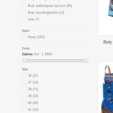
Buty trekkingowe wyższe
(49)
Buty wysokogórskie
(13)
Inne
(7)
Stan:
Nowy
(183)
Buty
Cena
Zakres:
0zł - 1 299zł
Size
36
(11)
37
(14)
38
(71)
39
(10)
40
(16)
41
(12)