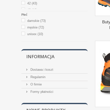
42
(43)
43
(16)
Płeć
44
(24)
damskie
(73)
But
45
(22)
męskie
(72)
46
(15)
unisex
(10)
47
(6)
INFORMACJA
Dostawa i koszt
Regulamin
O firmie
Formy płatności