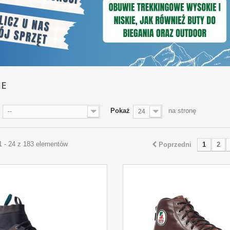
IE
Pokaż
na stronę
--
24
1 - 24 z 183 elementów
Poprzedni
1
2