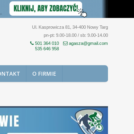
Ul. Kasprowicza 81, 34-400 Nowy Targ
pn-pt: 9.00-18.00 / sb: 9.00-14.00
501 364 010
agasza@gmail.com
535 646 958
ONTAKT
O FIRMIE