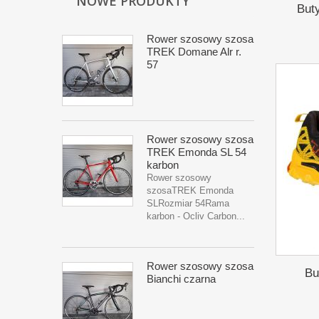
NOWE PRODUKTY
But
Rower szosowy szosa
TREK Domane Alr r.
57
Rower szosowy szosa
TREK Emonda SL 54
karbon
Rower szosowy
szosaTREK Emonda
SLRozmiar 54Rama
karbon - Ocliv Carbon...
Rower szosowy szosa
Bu
Bianchi czarna