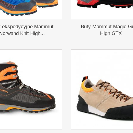
y ekspedycyjne Mammut
Buty Mammut Magic G
Norwand Knit High...
High GTX