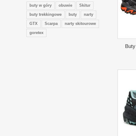
buty w góry
obuwie
Skitur
buty trekkingowe
buty
narty
GTX
Scarpa
narty skitourowe
goretex
Buty