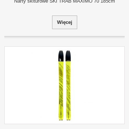
Narty skiturowe SKI TRAB MAXIMO 70 185cm
Więcej