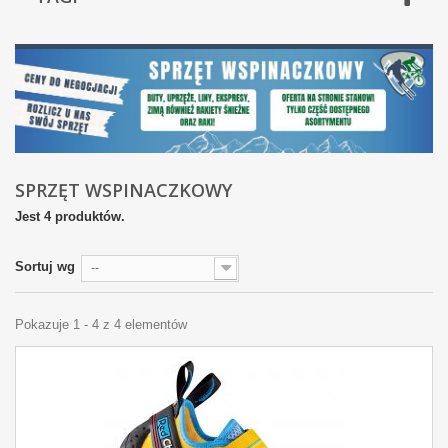
SPRZĘT WSPINACZKOWY
Jest 4 produktów.
Sortuj wg
--
Pokazuje 1 - 4 z 4 elementów