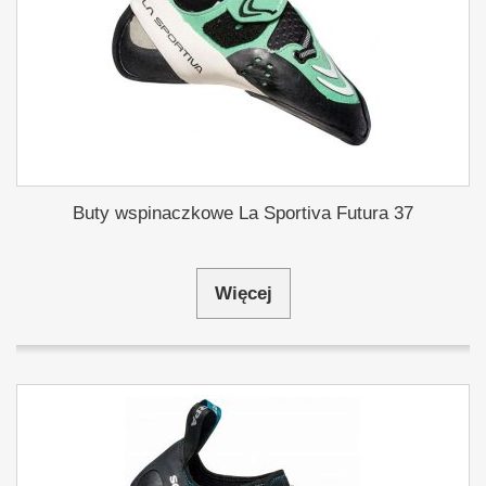
Buty wspinaczkowe La Sportiva Futura 37
Więcej