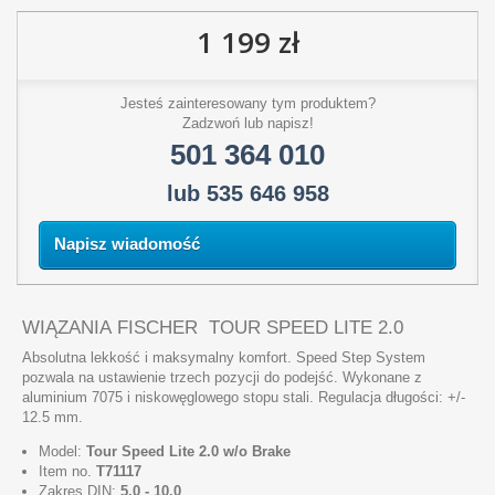
1 199 zł
Jesteś zainteresowany tym produktem?
Zadzwoń lub napisz!
501 364 010
lub 535 646 958
Napisz wiadomość
WIĄZANIA FISCHER TOUR SPEED LITE 2.0
Absolutna lekkość i maksymalny komfort. Speed Step System
pozwala na ustawienie trzech pozycji do podejść. Wykonane z
aluminium 7075 i niskowęglowego stopu stali. Regulacja długości: +/-
12.5 mm.
Model:
Tour Speed Lite 2.0 w/o Brake
Item no.
T71117
Zakres DIN:
5.0 - 10.0