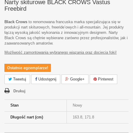
Narty skiturowe BLACK CROWS Vastus
Freebird
Black Crows
to renomowana francuska marka specjalizująca się w
produkcji nart skiturowych, freeride’owych i all-mountain. Jej produkty
łączą wysoką jakość wykonania z innowacyjnym designem. Narty
Black Crows są chętnie wybierane zarówno przez profesjonalistów, jak i
zaawansowanych amatorów.
Możliwość zamontowania wybranego wiązania oraz docięcia foki!
Ostatnie egzemplarze!
Tweetuj
Udostępnij
Google+
Pinterest
Drukuj
Stan
Nowy
Długość nart (cm)
163.8, 171.8