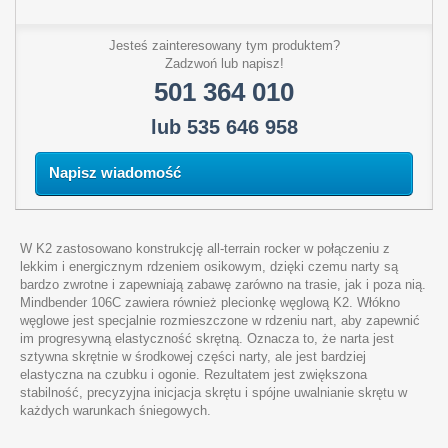
Jesteś zainteresowany tym produktem?
Zadzwoń lub napisz!
501 364 010
lub 535 646 958
Napisz wiadomość
W K2 zastosowano konstrukcję all-terrain rocker w połączeniu z
lekkim i energicznym rdzeniem osikowym, dzięki czemu narty są
bardzo zwrotne i zapewniają zabawę zarówno na trasie, jak i poza nią.
Mindbender 106C zawiera również plecionkę węglową K2. Włókno
węglowe jest specjalnie rozmieszczone w rdzeniu nart, aby zapewnić
im progresywną elastyczność skrętną. Oznacza to, że narta jest
sztywna skrętnie w środkowej części narty, ale jest bardziej
elastyczna na czubku i ogonie. Rezultatem jest zwiększona
stabilność, precyzyjna inicjacja skrętu i spójne uwalnianie skrętu w
każdych warunkach śniegowych.