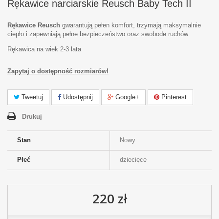
Rękawice narciarskie Reusch Baby Tech II
Rękawice Reusch
gwarantują pełen komfort, trzymają maksymalnie
ciepło i zapewniają pełne bezpieczeństwo oraz swobode ruchów
Rękawica na wiek 2-3 lata
Zapytaj o dostępność rozmiarów!
Tweetuj
Udostępnij
Google+
Pinterest
Drukuj
Stan
Nowy
Płeć
dziecięce
220 zł