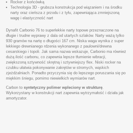
Rocker z końcówką
Technologia 3D - grubsza konstrukcja pod wiązaniem i na środku
narty oraz cieńsza z przodu i z tyłu, zapewniająca zmniejszoną
wagę i elastyczność nart
Dynafit Carbonio 76 to superlekkie narty topowe przeznaczone na
długie i trudne wyprawy z dala od utartych szlaków. Narty ważą tylko
930 gramów na nartę o długości 167 cm. Niska waga wynika z super
lekkiego drewnianego rdzenia wykonanego z paulowni/drewna
cesarskiego i topoli. Jak sama nazwa wskazuje, Carbonio ma również
dużą ilość carbonu, co zapewnia lepsze tłumienie wibracji,
zwiększoną sztywność skrętną i sztywniejszy flex. Niski rocker na
czubku ułatwia pokonywanie zakrętów w stromych, wąskich
zjeżdżalniach. Ponadto przyczynia się do lepszego poruszania się po
miękkim śniegu, pomimo niewielkich wymiarów nart.
Carbon to
syntetyczny polimer wpleciony w strukturę
.
Wykorzystany w konstrukcji nart zapewnia wytrzymałość i działa jak
amortyzator.