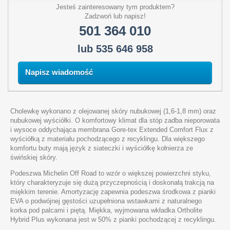
Jesteś zainteresowany tym produktem?
Zadzwoń lub napisz!
501 364 010
lub 535 646 958
Napisz wiadomość
Cholewkę wykonano z
olejowanej skóry nubukowej
(1,6-1,8 mm) oraz
nubukowej wyściółki. O komfortowy klimat dla stóp zadba nieporowata
i wysoce oddychająca
membrana Gore-tex Extended Comfort Flux
z
wyściółką z materiału pochodzącego z recyklingu. Dla większego
komfortu buty mają język z siateczki i wyściółkę kołnierza ze
świńskiej skóry.
Podeszwa Michelin Off Road
to wzór o większej powierzchni styku,
który charakteryzuje się dużą przyczepnością i doskonałą trakcją na
miękkim terenie. Amortyzację zapewnia podeszwa środkowa z pianki
EVA o podwójnej gęstości uzupełniona wstawkami z naturalnego
korka pod palcami i piętą. Miękka, wyjmowana wkładka Ortholite
Hybrid Plus wykonana jest w 50% z pianki pochodzącej z recyklingu.